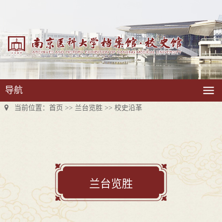
导航
当前位置：
首页
>> 兰台览胜 >>
校史沿革
兰台览胜