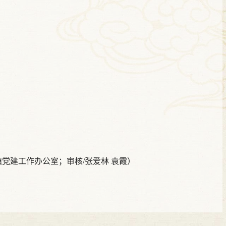
；审核/张爱林 袁霞）